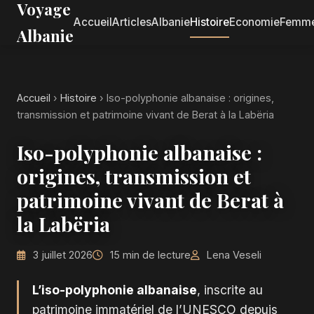
Voyage
Accueil
Articles
Albanie
Histoire
Economie
Femm
Albanie
Accueil
›
Histoire
›
Iso-polyphonie albanaise : origines,
transmission et patrimoine vivant de Berat à la Labëria
Iso-polyphonie albanaise :
origines, transmission et
patrimoine vivant de Berat à
la Labëria
3 juillet 2026
15 min de lecture
Lena Veseli
L’iso-polyphonie albanaise
, inscrite au
patrimoine immatériel de l’UNESCO depuis