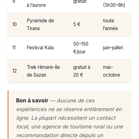
9
gratuit
à l’aurore
(5h30–8h)
Pyramide de
toute
10
5 €
Tirana
l’année
50–150
11
Festival Kala
juin–juillet
€/jour
Trek Himarë–île
gratuit à
mai–
12
de Sazan
20 €
octobre
Bon à savoir
— Aucune de ces
expériences ne se réserve entièrement en
ligne. La plupart nécessitent un contact
local, une agence de tourisme rural ou une
recommandation directe depuis un