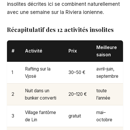
insolites décrites ici se combinent naturellement
avec une semaine sur la Riviera ionienne.
Récapitulatif des 12 activités insolites
Meilleure
#
Activité
Prix
saison
Rafting sur la
avril–juin,
1
30–50 €
Vjosë
septembre
Nuit dans un
toute
2
20–120 €
bunker converti
l’année
Village fantôme
mai–
3
gratuit
de Lin
octobre