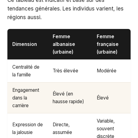
Ce tableau est indicatif et basé sur des
tendances générales. Les individus varient, les
régions aussi.
Femme
Femme
Dimension
albanaise
française
(urbaine)
(urbaine)
Centralité de
Très élevée
Modérée
la famille
Engagement
Élevé (en
dans la
Élevé
hausse rapide)
carrière
Variable,
Expression de
Directe,
souvent
la jalousie
assumée
discrète