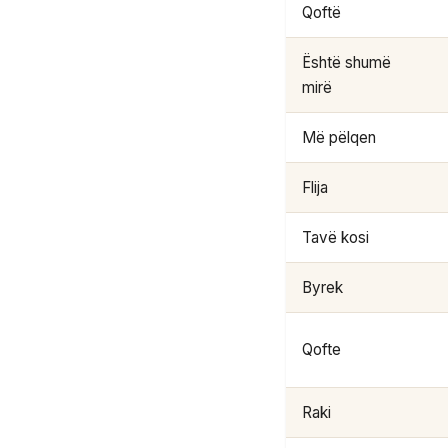
Qoftë
Është shumë
mirë
Më pëlqen
Flija
Tavë kosi
Byrek
Qofte
Raki