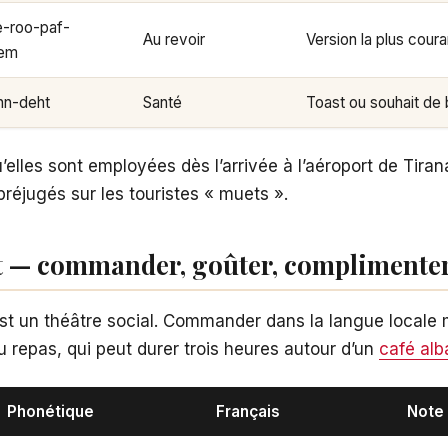
-roo-paf-
Au revoir
Version la plus cour
em
hn-deht
Santé
Toast ou souhait de 
’elles sont employées dès l’arrivée à l’aéroport de Tira
réjugés sur les touristes « muets ».
t — commander, goûter, complimente
est un théâtre social. Commander dans la langue locale
du repas, qui peut durer trois heures autour d’un
café alba
Phonétique
Français
Note 