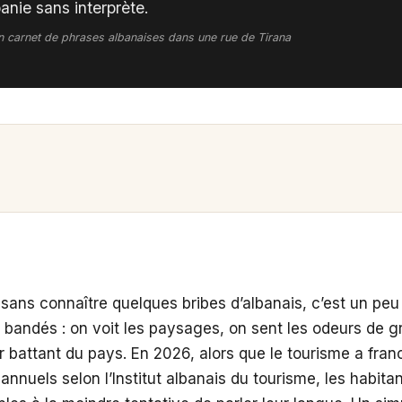
anie sans interprète.
n carnet de phrases albanaises dans une rue de Tirana
sans connaître quelques bribes d’albanais, c’est un pe
 bandés : on voit les paysages, on sent les odeurs de gri
 battant du pays. En 2026, alors que le tourisme a fran
 annuels selon l’Institut albanais du tourisme, les habita