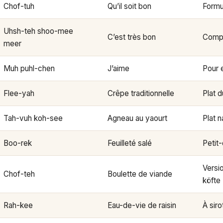
Chof-tuh
Qu’il soit bon
Formu
Uhsh-teh shoo-mee
C’est très bon
Compl
meer
Muh puhl-chen
J’aime
Pour 
Flee-yah
Crêpe traditionnelle
Plat d
Tah-vuh koh-see
Agneau au yaourt
Plat n
Boo-rek
Feuilleté salé
Petit
Versi
Chof-teh
Boulette de viande
köfte
Rah-kee
Eau-de-vie de raisin
À sir