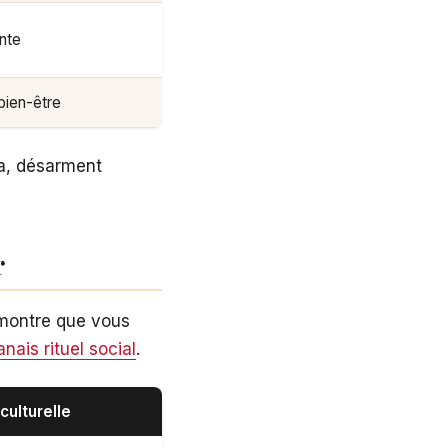
ante
bien-être
na, désarment
r
 montre que vous
nais rituel social
.
culturelle