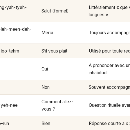
ng-yah-tyeh-
Littéralement « que
Salut (formel)
longues »
-leh-meen-deh-
Merci
Toujours accompagné
 loo-tehm
S’il vous plaît
Utilisé pour toute re
À prononcer avec u
Oui
inhabituel
Non
Souvent accompagné 
Comment allez-
 yeh-nee
Question rituelle av
vous ?
-ruh
Bien
Réponse courte à « S