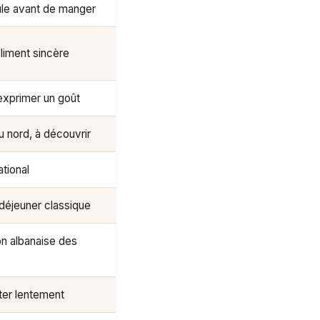
le avant de manger
iment sincère
exprimer un goût
u nord, à découvrir
ational
-déjeuner classique
on albanaise des
oter lentement