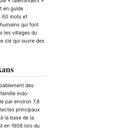
le « faleminderit »
t en guide
s 60 mots et
 humains qui font
s les villages du
ne clé qui ouvre des
kans
robablement des
 famille indo-
lé par environ 7,8
lectes principaux
 à la base de la
nt en 1908 lors du