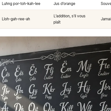
Luhng por-toh-kah-lee
Jus d’orange
Souven
L’addition, s’il vous
Lloh-gah-ree-ah
Jamai
plaît