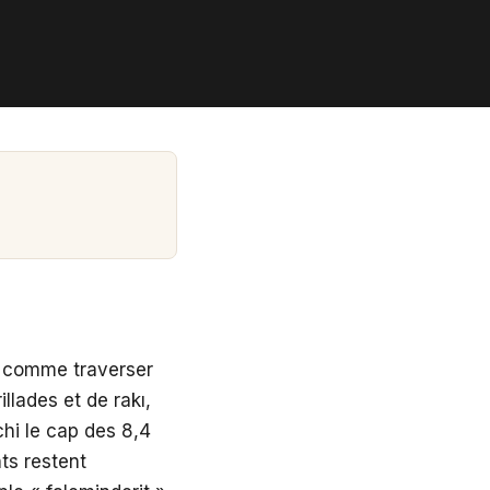
u comme traverser
llades et de rakı,
chi le cap des 8,4
nts restent