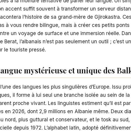
es à la moindre tentative de parler leur langue. Un simp
n accent suffit souvent à transformer un serveur distan
racontera l’histoire de sa grand-mère de Gjirokastra. Ce
s à vous rendre bilingue, mais à créer ces petits ponts
entre un voyage de surface et une immersion réelle. Dan
de Berat, l’albanais n’est pas seulement un outil ; c’est u
r le touriste pressé.
langue mystérieuse et unique des Bal
 l’une des langues les plus singulières d’Europe. Issu p
iques, il forme à lui seul une branche isolée au sein de la
ent proche vivant. Les linguistes estiment qu’il est par
es en 2026, dont 2,9 millions en Albanie même. Deux dia
au nord, plus guttural et conservateur, et le tosk au sud,
cielle depuis 1972. L’alphabet latin, adopté définitiveme