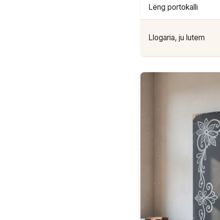
Lëng portokalli
Llogaria, ju lutem