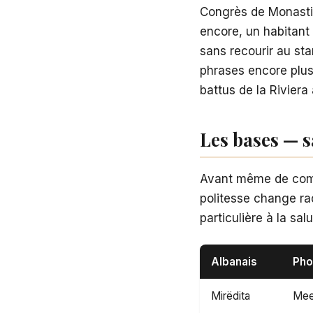
Congrès de Monastir
encore, un habitant
sans recourir au sta
phrases encore plus
battus de la Riviera
Les bases — s
Avant même de comm
politesse change ra
particulière à la sal
Albanais
Pho
Mirëdita
Mee