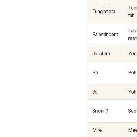
Too
Tungjatjeta
tah
Fah
Faleminderit
reet
Ju lutem
Yoo
Po
Poh
Jo
Yoh
Si jeni ?
See
Mirë
Mee