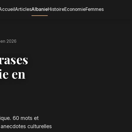
Accueil
Articles
Albanie
Histoire
Economie
Femmes
 en 2026
rases
ie en
nique. 60 mots et
t anecdotes culturelles