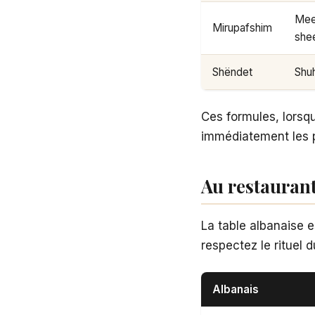
Mee
Mirupafshim
she
Shëndet
Shu
Ces formules, lorsqu
immédiatement les p
Au restauran
La table albanaise 
respectez le rituel 
Albanais