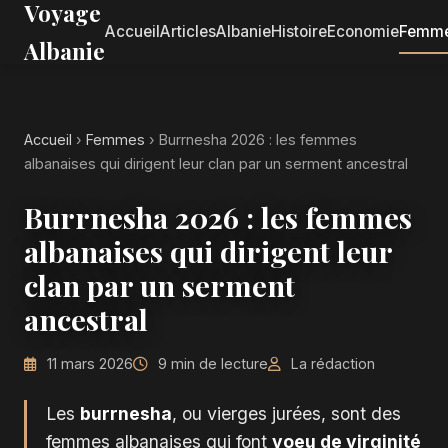
Voyage
Accueil
Articles
Albanie
Histoire
Economie
Femm
Albanie
Accueil
›
Femmes
›
Burrnesha 2026 : les femmes
albanaises qui dirigent leur clan par un serment ancestral
Burrnesha 2026 : les femmes
albanaises qui dirigent leur
clan par un serment
ancestral
11 mars 2026
9 min de lecture
La rédaction
Les
burrnesha
, ou vierges jurées, sont des
femmes albanaises qui font
voeu de virginité