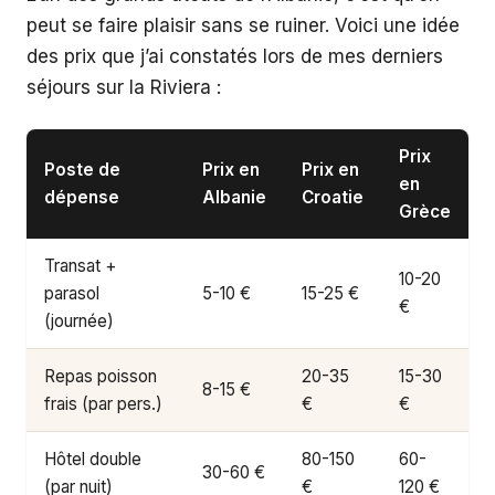
peut se faire plaisir sans se ruiner. Voici une idée
des prix que j’ai constatés lors de mes derniers
séjours sur la Riviera :
Prix
Poste de
Prix en
Prix en
en
dépense
Albanie
Croatie
Grèce
Transat +
10-20
parasol
5-10 €
15-25 €
€
(journée)
Repas poisson
20-35
15-30
8-15 €
frais (par pers.)
€
€
Hôtel double
80-150
60-
30-60 €
(par nuit)
€
120 €