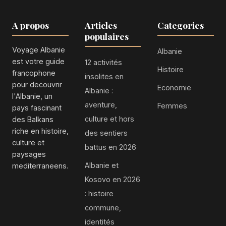
en découvertes.
A propos
Articles
Categories
populaires
Voyage Albanie
Albanie
est votre guide
12 activités
Histoire
francophone
insolites en
pour decouvrir
Economie
Albanie :
l'Albanie, un
aventure,
Femmes
pays fascinant
culture et hors
des Balkans
riche en histoire,
des sentiers
culture et
battus en 2026
paysages
Albanie et
mediterraneens.
Kosovo en 2026
: histoire
commune,
identités