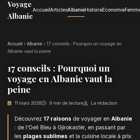
Voyage
Accueil
Articles
Albanie
Histoire
Economie
Femm
Albanie
Accueil
›
Albanie
›
17 conseils : Pourquoi un voyage en
Albanie vaut la peine
17 conseils : Pourquoi un
voyage en Albanie vaut la
peine
11 mars 2026
9 min de lecture
La rédaction
Découvrez
17 raisons
de voyager en
Albanie
: de l'Oeil Bleu à Gjirokastër, en passant par
les
plages sublimes
et la cuisine locale à prix