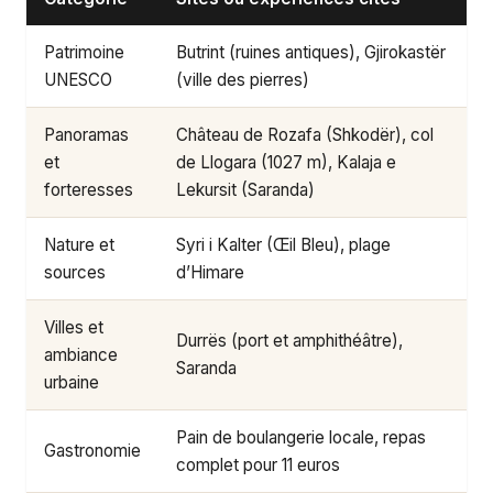
Patrimoine
Butrint (ruines antiques), Gjirokastër
UNESCO
(ville des pierres)
Panoramas
Château de Rozafa (Shkodër), col
et
de Llogara (1027 m), Kalaja e
forteresses
Lekursit (Saranda)
Nature et
Syri i Kalter (Œil Bleu), plage
sources
d’Himare
Villes et
Durrës (port et amphithéâtre),
ambiance
Saranda
urbaine
Pain de boulangerie locale, repas
Gastronomie
complet pour 11 euros